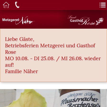
Liebe Gäste,
Betriebsferien Metzgerei und Gasthof
Rose
MO 10.08. - DI 25.08. / MI 26.08. wieder
auf!
Familie Näher